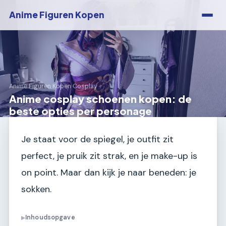
Anime Figuren Kopen
Anime Figuren Kopen
›
Cosplay
Anime cosplay schoenen kopen: de
beste opties per personage
Je staat voor de spiegel, je outfit zit
perfect, je pruik zit strak, en je make-up is
on point. Maar dan kijk je naar beneden: je
sokken.
Inhoudsopgave
▶