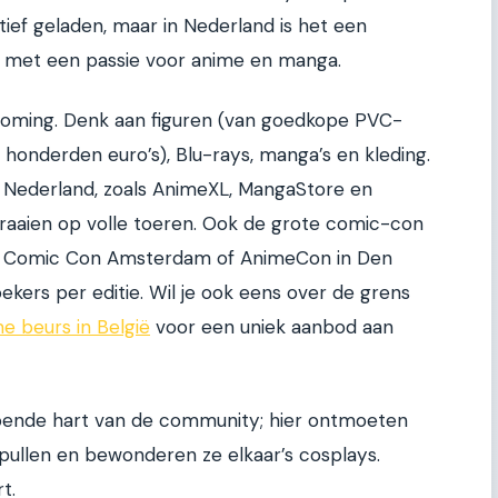
ief geladen, maar in Nederland is het een
met een passie voor anime en manga.
ooming. Denk aan figuren (van goedkope PVC-
n honderden euro’s), Blu-rays, manga’s en kleding.
n Nederland, zoals AnimeXL, MangaStore en
draaien op volle toeren. Ook de grote comic-con
s Comic Con Amsterdam of AnimeCon in Den
kers per editie. Wil je ook eens over de grens
e beurs in België
voor een uniek aanbod aan
pende hart van de community; hier ontmoeten
spullen en bewonderen ze elkaar’s cosplays.
t.