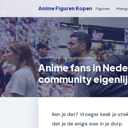
Anime Figuren Kopen
Figuren
Mang
Anime Figuren Kopen
›
Evenementen &
Anime fans in Nede
community eigenli
Ken je dat? Vroeger keek je sti
dat je de enige was in je dorp.