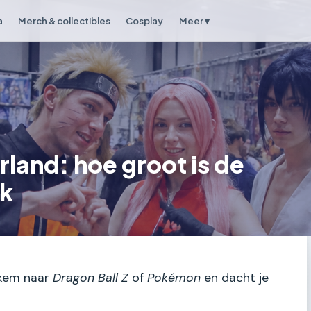
a
Merch & collectibles
Cosplay
Meer ▾
rland: hoe groot is de
jk
ekem naar
Dragon Ball Z
of
Pokémon
en dacht je