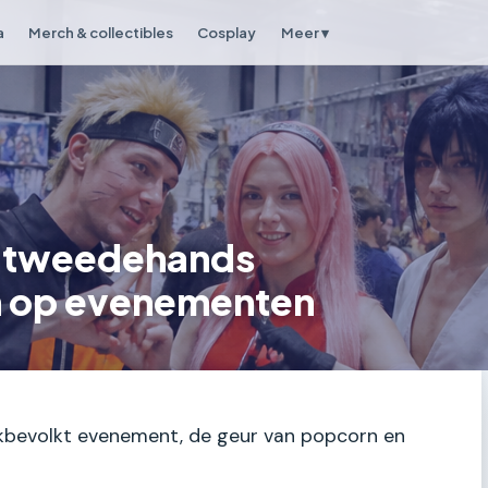
a
Merch & collectibles
Cosplay
Meer ▾
 tweedehands
n op evenementen
rukbevolkt evenement, de geur van popcorn en