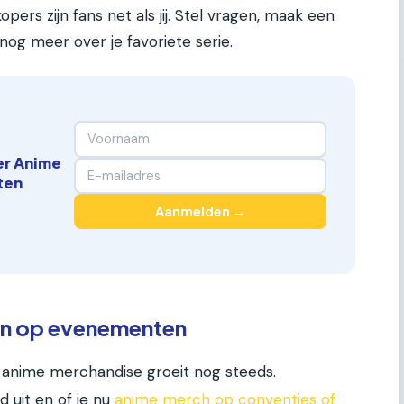
ers zijn fans net als jij. Stel vragen, maak een
nog meer over je favoriete serie.
er Anime
ten
Aanmelden →
en op evenementen
 anime merchandise groeit nog steeds.
uit en of je nu
anime merch op conventies of