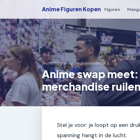
Anime Figuren Kopen
Figuren
Mang
Anime Figuren Kopen
›
Evenementen &
Anime swap meet:
merchandise ruile
Stel je voor: je loopt op een d
spanning hangt in de lucht.