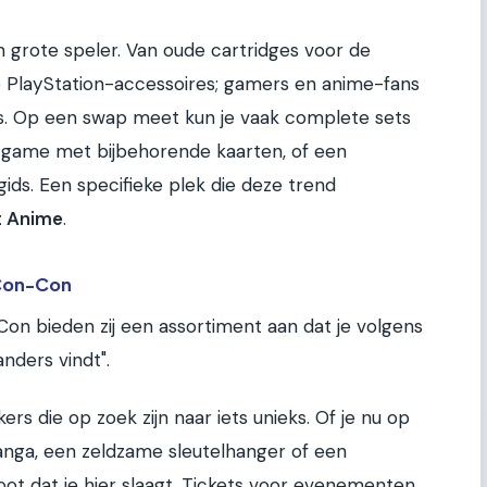
 grote speler. Van oude cartridges voor de
PlayStation-accessoires; gamers en anime-fans
es. Op een swap meet kun je vaak complete sets
-game met bijbehorende kaarten, of een
ids. Een specifieke plek die deze trend
t Anime
.
 Con-Con
n bieden zij een assortiment aan dat je volgens
nders vindt".
ers die op zoek zijn naar iets unieks. Of je nu op
anga, een zeldzame sleutelhanger of een
oot dat je hier slaagt. Tickets voor evenementen