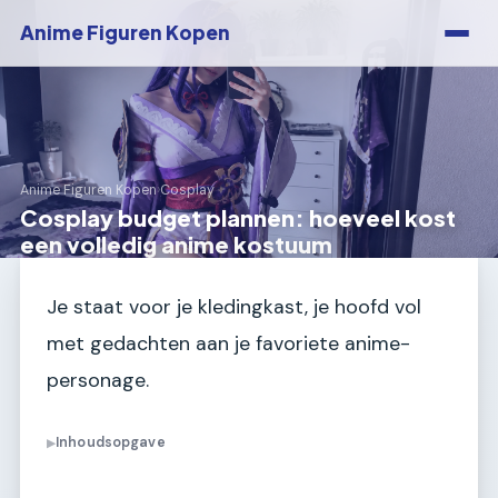
Anime Figuren Kopen
Anime Figuren Kopen
›
Cosplay
Cosplay budget plannen: hoeveel kost
een volledig anime kostuum
Je staat voor je kledingkast, je hoofd vol
met gedachten aan je favoriete anime-
personage.
Inhoudsopgave
▶