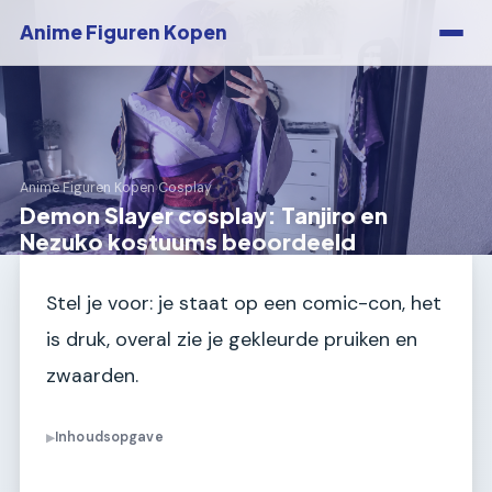
Anime Figuren Kopen
Anime Figuren Kopen
›
Cosplay
Demon Slayer cosplay: Tanjiro en
Nezuko kostuums beoordeeld
Stel je voor: je staat op een comic-con, het
is druk, overal zie je gekleurde pruiken en
zwaarden.
Inhoudsopgave
▶