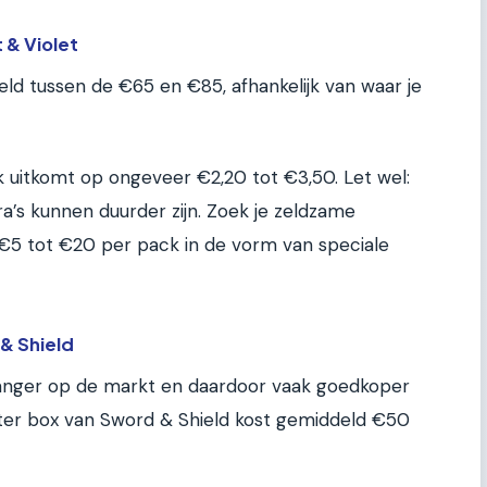
 & Violet
deld tussen de €65 en €85, afhankelijk van waar je
k uitkomt op ongeveer €2,20 tot €3,50. Let wel:
ra’s kunnen duurder zijn. Zoek je zeldzame
 €5 tot €20 per pack in de vorm van speciale
& Shield
 langer op de markt en daardoor vaak goedkoper
ster box van Sword & Shield kost gemiddeld €50