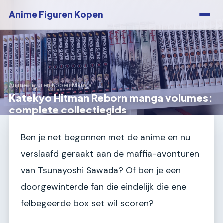
Anime Figuren Kopen
Anime Figuren Kopen
›
Manga
Katekyo Hitman Reborn manga volumes:
complete collectiegids
Ben je net begonnen met de anime en nu
verslaafd geraakt aan de maffia-avonturen
van Tsunayoshi Sawada? Of ben je een
doorgewinterde fan die eindelijk die ene
felbegeerde box set wil scoren?