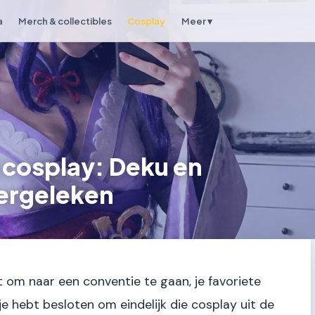
a
Merch & collectibles
Cosplay
Meer ▾
cosplay: Deku en
ergeleken
nt om naar een conventie te gaan, je favoriete
 je hebt besloten om eindelijk die cosplay uit de