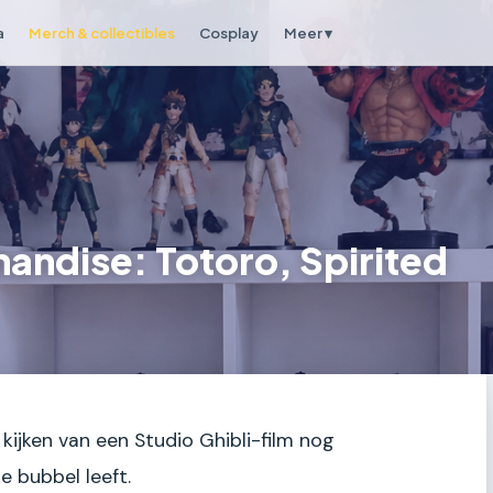
a
Merch & collectibles
Cosplay
Meer ▾
handise: Totoro, Spirited
 kijken van een Studio Ghibli-film nog
 bubbel leeft.