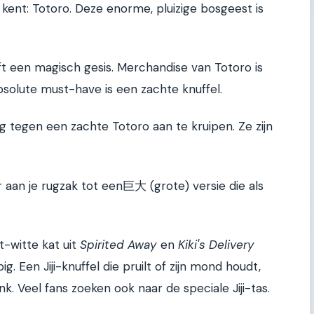
n kent: Totoro. Deze enorme, pluizige bosgeest is
eft een magisch gesis. Merchandise van Totoro is
bsolute must-have is een zachte knuffel.
ag tegen een zachte Totoro aan te kruipen. Ze zijn
 aan je rugzak tot een巨大 (grote) versie die als
rt-witte kat uit
Spirited Away
en
Kiki's Delivery
ppig. Een Jiji-knuffel die pruilt of zijn mond houdt,
. Veel fans zoeken ook naar de speciale Jiji-tas.