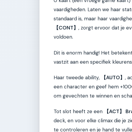
0 kaart (een vroege game kaart)
vaardigheden. Laten we haar stats
standaard is, maar haar vaardighe
【CONT】
, zorgt ervoor dat je e
voldoen.
Dit is enorm handig! Het betekent
vastzit aan een specifiek kleure
Haar tweede ability,
【AUTO】
, a
een character en geef hem +1000 
om gevechten te winnen en scha
Tot slot heeft ze een
【ACT】 Bra
deck, en voor elke climax die je zi
te controleren en je hand te vulle